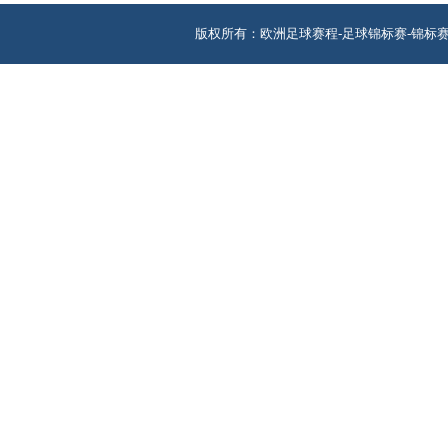
版权所有：欧洲足球赛程-足球锦标赛-锦标赛 地