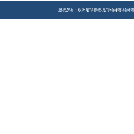
版权所有：欧洲足球赛程-足球锦标赛-锦标赛 地