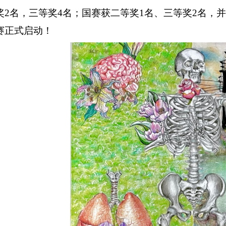
奖
2
名，三等奖
4
名；国赛获二等奖
1
名、三等奖
2
名，并
赛正式启动！